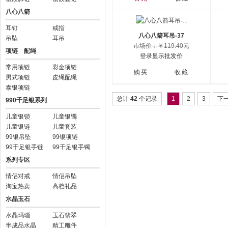
八心八箭
耳钉
戒指
八心八箭耳吊-37
吊坠
耳吊
市场价：￥119.40元
项链 配绳
登录显示批发价
常用项链
彩金项链
购买
收藏
男式项链
皮绳配绳
泰银项链
总计
42
个记录
1
2
3
下
990千足银系列
儿童银锁
儿童银镯
儿童银链
儿童套装
99银吊坠
99银项链
99千足银手链
99千足银手镯
系列专区
情侣对戒
情侣吊坠
淘宝热卖
高档礼品
水晶玉石
水晶玛瑙
玉石翡翠
半成品水晶
精工雕件