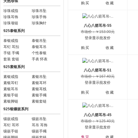
天然珍珠
购买
收藏
珍珠戒指
珍珠吊坠
珍珠耳饰
珍珠手饰
珍珠项链
珍珠胸针
八心八箭耳吊-55
925泰银系列
市场价：￥153.00元
登录显示批发价
泰银戒指
泰银吊坠
耳钉 耳扣
泰银耳吊
购买
收藏
手链 手镯
个性泰银
套装 套链
手表 怀表
925素银系列
八心八箭耳吊-51
市场价：￥167.40元
素银戒指
素银吊坠
登录显示批发价
素银耳钉
素银耳环
素银耳吊
素银耳线
购买
收藏
素银手链
素银手镯
素银脚链
素银套链
925银镶嵌系列
八心八箭耳吊-45
镶嵌戒指
镶嵌吊坠
市场价：￥125.40元
耳钉 耳环
耳吊 耳饰
登录显示批发价
镶嵌手链
镶嵌手镯
售完
收藏
镶嵌脚链
镶嵌套链