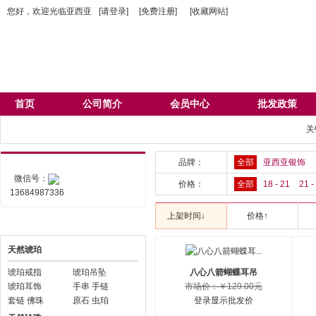
您好，欢迎光临亚西亚
[请登录]
[免费注册]
[收藏网站]
收藏网站
首页
公司简介
会员中心
批发政策
关
品牌：
全部
亚西亚银饰
微信号：
价格：
全部
18 - 21
21 -
13684987336
上架时间↓
价格↑
产品分类
天然琥珀
琥珀戒指
琥珀吊坠
八心八箭蝴蝶耳吊
琥珀耳饰
手串 手链
市场价：￥129.00元
套链 佛珠
原石 虫珀
登录显示批发价