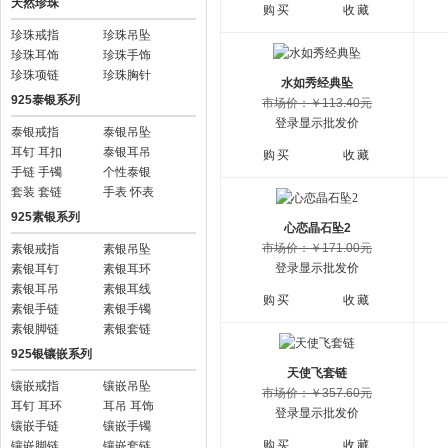
天然珍珠
购买
收藏
珍珠戒指
珍珠吊坠
珍珠耳饰
珍珠手饰
珍珠项链
珍珠胸针
水如秀经典坠
925泰银系列
市场价：￥113.40元
登录显示批发价
泰银戒指
泰银吊坠
耳钉 耳扣
泰银耳吊
购买
收藏
手链 手镯
个性泰银
套装 套链
手表 怀表
925素银系列
心恋晶石坠2
市场价：￥171.00元
素银戒指
素银吊坠
登录显示批发价
素银耳钉
素银耳环
素银耳吊
素银耳线
购买
收藏
素银手链
素银手镯
素银脚链
素银套链
925银镶嵌系列
天使飞套链
镶嵌戒指
镶嵌吊坠
市场价：￥357.60元
耳钉 耳环
耳吊 耳饰
登录显示批发价
镶嵌手链
镶嵌手镯
购买
收藏
镶嵌脚链
镶嵌套链