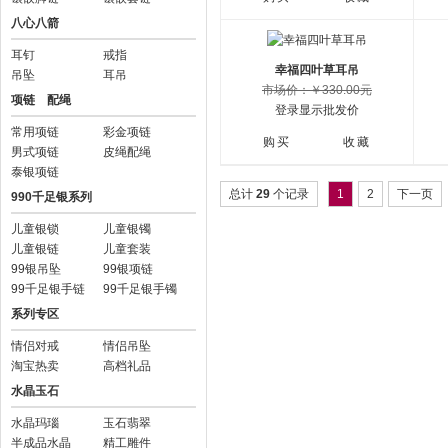
八心八箭
耳钉
戒指
幸福四叶草耳吊
吊坠
耳吊
市场价：￥330.00元
项链 配绳
登录显示批发价
常用项链
彩金项链
购买
收藏
男式项链
皮绳配绳
泰银项链
总计
29
个记录
1
2
下一页
990千足银系列
儿童银锁
儿童银镯
儿童银链
儿童套装
99银吊坠
99银项链
99千足银手链
99千足银手镯
系列专区
情侣对戒
情侣吊坠
淘宝热卖
高档礼品
水晶玉石
水晶玛瑙
玉石翡翠
半成品水晶
精工雕件