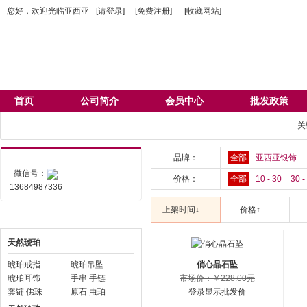
您好，欢迎光临亚西亚
[请登录]
[免费注册]
[收藏网站]
收藏网站
首页
公司简介
会员中心
批发政策
关
品牌：
全部
亚西亚银饰
微信号：
价格：
全部
10 - 30
30 -
13684987336
上架时间↓
价格↑
产品分类
天然琥珀
琥珀戒指
琥珀吊坠
俏心晶石坠
琥珀耳饰
手串 手链
市场价：￥228.00元
套链 佛珠
原石 虫珀
登录显示批发价